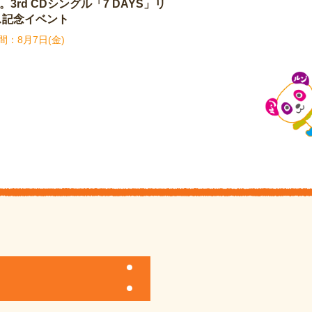
y。3rd CDシングル「7 DAYS」リ
ス記念イベント
8月7日(金)