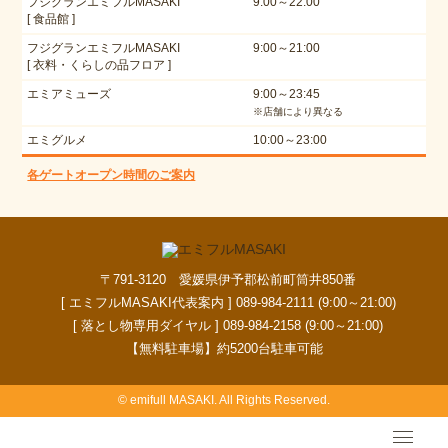
フジグランエミフルMASAKI
9:00～22:00
[ 食品館 ]
フジグランエミフルMASAKI
9:00～21:00
[ 衣料・くらしの品フロア ]
エミアミューズ
9:00～23:45
※店舗により異なる
エミグルメ
10:00～23:00
各ゲートオープン時間のご案内
〒791-3120 愛媛県伊予郡松前町筒井850番
[ エミフルMASAKI代表案内 ] 089-984-2111 (9:00～21:00)
[ 落とし物専用ダイヤル ] 089-984-2158 (9:00～21:00)
【無料駐車場】約5200台駐車可能
© emifull MASAKI. All Rights Reserved.