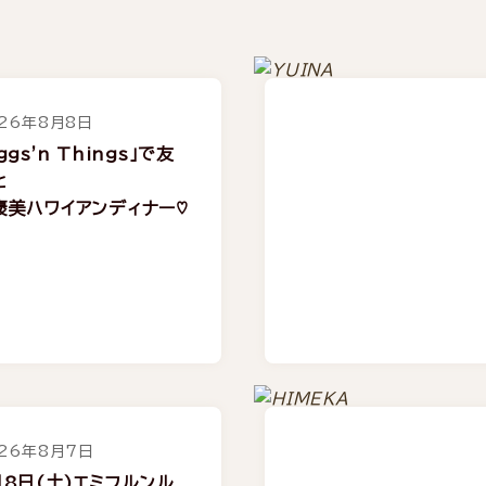
26年8月8日
ggs'n Things」で友
と
褒美ハワイアンディナー♡
26年8月7日
月8日(土)エミフルンル