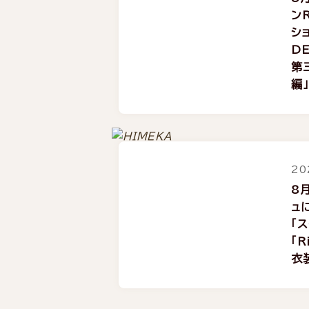
ンR
シ
DE
第
編」
20
8
ュ
「
「R
衣装