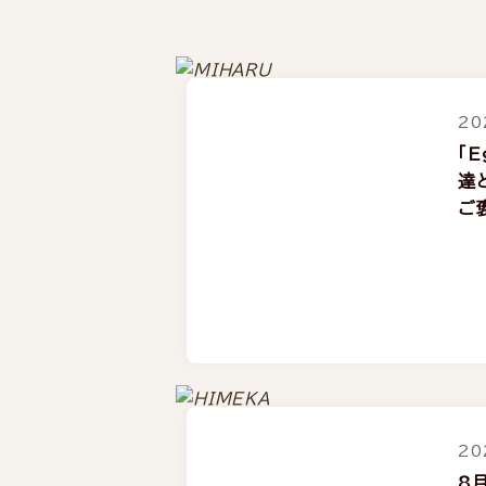
20
「E
達
ご
20
8