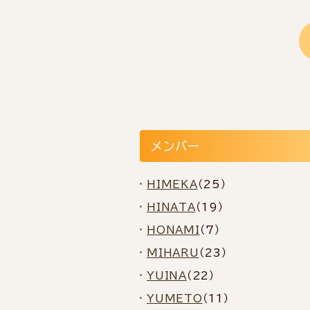
メンバー
HIMEKA
（25）
HINATA
（19）
HONAMI
（7）
MIHARU
（23）
YUINA
（22）
YUMETO
（11）