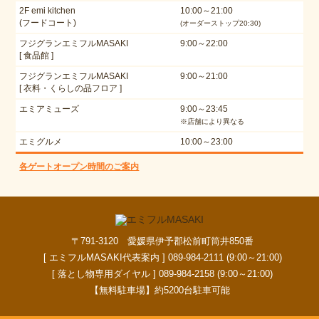
2F emi kitchen
10:00～21:00
(フードコート)
(オーダーストップ20:30)
フジグランエミフルMASAKI
9:00～22:00
[ 食品館 ]
フジグランエミフルMASAKI
9:00～21:00
[ 衣料・くらしの品フロア ]
エミアミューズ
9:00～23:45
※店舗により異なる
エミグルメ
10:00～23:00
各ゲートオープン時間のご案内
〒791-3120 愛媛県伊予郡松前町筒井850番
[ エミフルMASAKI代表案内 ] 089-984-2111 (9:00～21:00)
[ 落とし物専用ダイヤル ] 089-984-2158 (9:00～21:00)
【無料駐車場】約5200台駐車可能