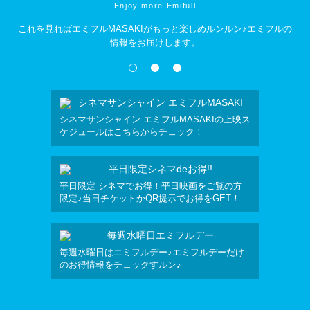
Enjoy more Emifull
これを見ればエミフルMASAKIがもっと楽しめルンルン♪エミフルの
情報をお届けします。
ユニット
シネマサンシャイン エミフルMASAKIの上映ス
毎月20日
ケジュールはこちらからチェック！
しいサービ
エミフルズ
平日限定 シネマでお得！平日映画をご覧の方
大好きな
ます！
限定♪当日チケットかQR提示でお得をGET！
利なサー
ミフルズが
毎週水曜日はエミフルデー♪エミフルデーだけ
現在放送中
ます♪
のお得情報をチェックすルン♪
ちら！