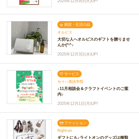
2025年12月9日(火)UP!
雑貨・生活の品
オルビス
大切な人へオルビスのギフトを贈りませ
んか(^^♪
2025年12月3日(水)UP!
サービス
セイハ英語学院
♪11月相談会＆クラフトイベントのご案
内♪
2025年12月1日(月)UP!
ファッション
Right-on
ギフトにも♪ライトオンのグッズは種類