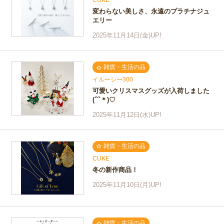
CUKE
変わらない美しさ、永遠のプラチナジュ
エリー
2025年11月14日(金)UP!
雑貨・生活の品
イルーシー300
可愛いクリスマスグッズが入荷しました
(´˘`＊)♡
2025年11月12日(水)UP!
雑貨・生活の品
CUKE
冬の新作商品！
2025年11月10日(月)UP!
雑貨・生活の品