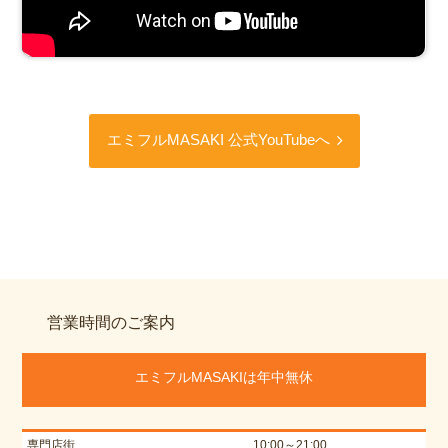
エミフルMASAKI 公式YouTubeへ
営業時間のご案内
エミフルMASAKIは年中無休
専門店街
10:00～21:00