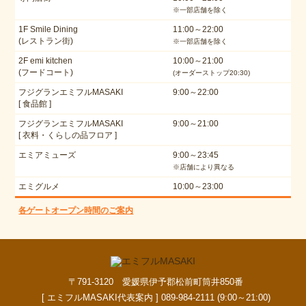
※一部店舗を除く
1F Smile Dining
11:00～22:00
(レストラン街)
※一部店舗を除く
2F emi kitchen
10:00～21:00
(フードコート)
(オーダーストップ20:30)
フジグランエミフルMASAKI
9:00～22:00
[ 食品館 ]
フジグランエミフルMASAKI
9:00～21:00
[ 衣料・くらしの品フロア ]
エミアミューズ
9:00～23:45
※店舗により異なる
エミグルメ
10:00～23:00
各ゲートオープン時間のご案内
〒791-3120 愛媛県伊予郡松前町筒井850番
[ エミフルMASAKI代表案内 ] 089-984-2111 (9:00～21:00)