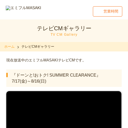
営業時間
テレビCMギャラリー
TV CM Gallery
ホーム
テレビCMギャラリー
現在放送中のエミフルMASAKIテレビCMです。
『ドーンと!おトク! SUMMER CLEARANCE』
7/17(金)～8/16(日)