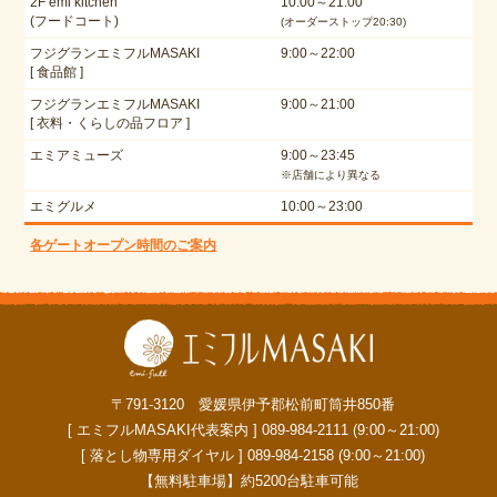
2F emi kitchen
10:00～21:00
(フードコート)
(オーダーストップ20:30)
フジグランエミフルMASAKI
9:00～22:00
[ 食品館 ]
フジグランエミフルMASAKI
9:00～21:00
[ 衣料・くらしの品フロア ]
エミアミューズ
9:00～23:45
※店舗により異なる
エミグルメ
10:00～23:00
各ゲートオープン時間のご案内
〒791-3120 愛媛県伊予郡松前町筒井850番
[ エミフルMASAKI代表案内 ] 089-984-2111 (9:00～21:00)
[ 落とし物専用ダイヤル ] 089-984-2158 (9:00～21:00)
【無料駐車場】約5200台駐車可能