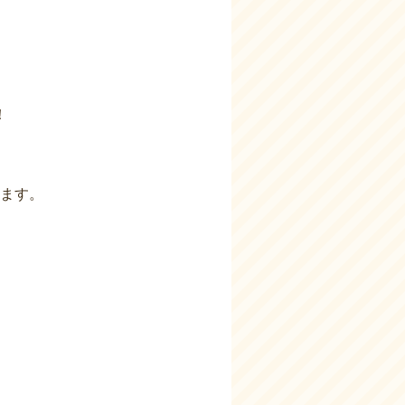
！
ます。
！
～