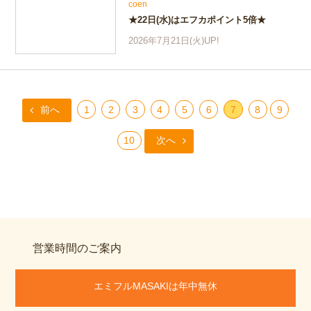
coen
★22日(水)はエフカポイント5倍★
2026年7月21日(火)UP!
前へ
1
2
3
4
5
6
7
8
9
10
次へ
営業時間のご案内
エミフルMASAKIは年中無休