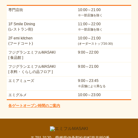
専門店街
10:00～21:00
※一部店舗を除く
1F Smile Dining
11:00～22:00
(レストラン街)
※一部店舗を除く
2F emi kitchen
10:00～21:00
(フードコート)
(オーダーストップ20:30)
フジグランエミフルMASAKI
9:00～22:00
[ 食品館 ]
フジグランエミフルMASAKI
9:00～21:00
[ 衣料・くらしの品フロア ]
エミアミューズ
9:00～23:45
※店舗により異なる
エミグルメ
10:00～23:00
各ゲートオープン時間のご案内
〒791-3120 愛媛県伊予郡松前町筒井850番