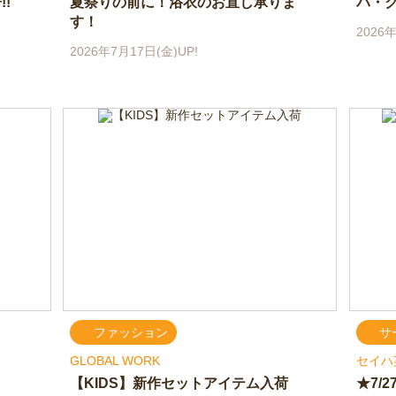
!
夏祭りの前に！浴衣のお直し承りま
バ・
す！
2026年
2026年7月17日(金)UP!
ファッション
サ
GLOBAL WORK
セイハ
【KIDS】新作セットアイテム入荷
★7/