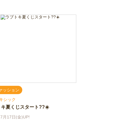
ァッション
キシック
キ夏くじスタート??☀️
7月17日(金)UP!