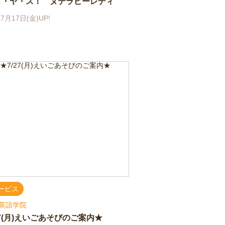
ク・ヤ・ス！ ヌテラビーレディ
7月17日(金)UP!
ービス
英語学院
27(月)えいごあそびのご案内★