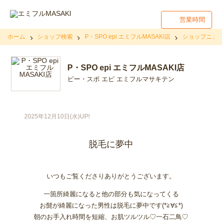
営業時間
ホーム
ショップ検索
P・SPO epi エミフルMASAKI店
ショップニュ
P・SPO epi エミフルMASAKI店
ピー・スポ エピ エミフルマサキテン
2025年12月10日(水)UP!
脱毛に夢中
いつもご覧くださりありがとうございます。
一箇所綺麗になると他の部分も気になってくる
お髭が綺麗になった男性は脱毛に夢中です(*≧∀≦*)
朝のお手入れ時間を短縮、お肌ツルツル♡一石二鳥♡