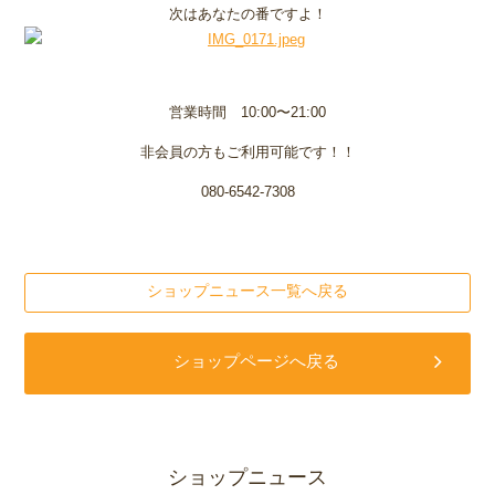
次はあなたの番ですよ！
営業時間 10:00〜21:00
非会員の方もご利用可能です！！
080-6542-7308
ショップニュース一覧へ戻る
ショップページへ戻る
ショップニュース