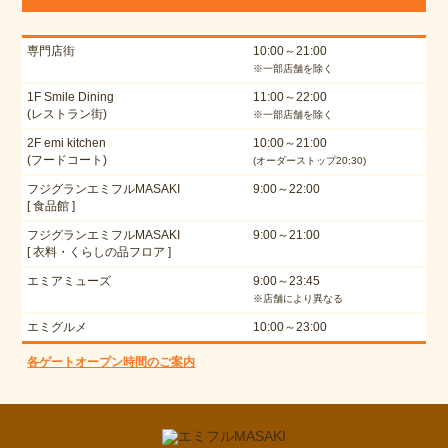
専門店街
10:00～21:00
※一部店舗を除く
1F Smile Dining
11:00～22:00
(レストラン街)
※一部店舗を除く
2F emi kitchen
10:00～21:00
(フードコート)
(オーダーストップ20:30)
フジグランエミフルMASAKI
9:00～22:00
[ 食品館 ]
フジグランエミフルMASAKI
9:00～21:00
[ 衣料・くらしの品フロア ]
エミアミューズ
9:00～23:45
※店舗により異なる
エミグルメ
10:00～23:00
各ゲートオープン時間のご案内