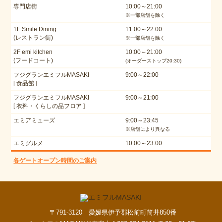
専門店街
10:00～21:00
※一部店舗を除く
1F Smile Dining
11:00～22:00
(レストラン街)
※一部店舗を除く
2F emi kitchen
10:00～21:00
(フードコート)
(オーダーストップ20:30)
フジグランエミフルMASAKI
9:00～22:00
[ 食品館 ]
フジグランエミフルMASAKI
9:00～21:00
[ 衣料・くらしの品フロア ]
エミアミューズ
9:00～23:45
※店舗により異なる
エミグルメ
10:00～23:00
各ゲートオープン時間のご案内
〒791-3120 愛媛県伊予郡松前町筒井850番