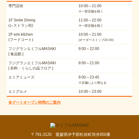
専門店街
10:00～21:00
※一部店舗を除く
1F Smile Dining
11:00～22:00
(レストラン街)
※一部店舗を除く
2F emi kitchen
10:00～21:00
(フードコート)
(オーダーストップ20:30)
フジグランエミフルMASAKI
9:00～22:00
[ 食品館 ]
フジグランエミフルMASAKI
9:00～21:00
[ 衣料・くらしの品フロア ]
エミアミューズ
9:00～23:45
※店舗により異なる
エミグルメ
10:00～23:00
各ゲートオープン時間のご案内
〒791-3120 愛媛県伊予郡松前町筒井850番