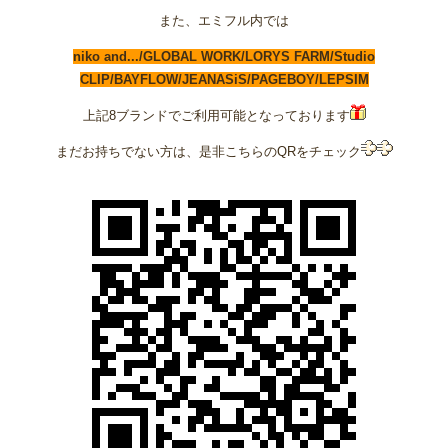
また、エミフル内では
niko and.../GLOBAL WORK/LORYS FARM/Studio
CLIP/BAYFLOW/JEANASiS/PAGEBOY/LEPSIM
上記8ブランドでご利用可能となっております
まだお持ちでない方は、是非こちらのQRをチェック