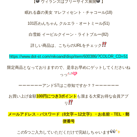
【
ヴィランズはフリーサイズ展開
】
眠れる森の美女 マレフィセント・チャコール(18)
101匹わんちゃん クルエラ・オートミール(51)
白雪姫 イービルクイーン・ライトブルー(82)
詳しい商品は、こちらのURLをチェック
https://www.dot-st.com/nikoand/disp/item/600386/?COLOR_CD=51
限定商品となっておりますので、是非お早めにゲットしてくださいね
っっ
ーーーーーーアンドSTはご存知ですか？？ーーーーーー
お買い上げ金額
100円につき3ポイント
も溜まる大変お得な会員アプ
リ
メールアドレス・パスワード（8文字～12文字）・お名前・TEL・郵
便番号
この5つご入力していただくだけで完結しちゃいます