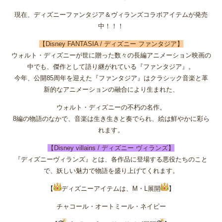
現在、ディズニーファンタジア＆ヴィランズコラボアイテムが発売
中！！！
【Disney FANTASIA / ディズニー ファンタジア】
ウォルト・ディズニーが世に贈った数々の長編アニメーション映画の
中でも、傑作として語り継がれている『ファンタジア』。
今年、公開85周年を迎えた『ファンタジア』はクラシック音楽と革
新的なアニメーションの融合により生まれた、
ウォルト・ディズニーの不朽の名作。
8編の物語のなかで、音楽は生き生きと奏でられ、絵は鮮やかに彩ら
れます。
【Disney villains / ディズニー ヴィランズ】
『ディズニーヴィランズ』とは、各作品に登場する悪役たちのこと
で、妖しい魅力で物語を盛り上げてくれます。
【
ディズニーアイテムは、M・L展開
】
チャコール・オートミール・ネイビー