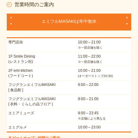
営業時間のご案内
エミフルMASAKIは年中無休
専門店街
10:00～21:00
※一部店舗を除く
1F Smile Dining
11:00～22:00
(レストラン街)
※一部店舗を除く
2F emi kitchen
10:00～21:00
(フードコート)
(オーダーストップ20:30)
フジグランエミフルMASAKI
9:00～22:00
[ 食品館 ]
フジグランエミフルMASAKI
9:00～21:00
[ 衣料・くらしの品フロア ]
エミアミューズ
9:00～23:45
※店舗により異なる
エミグルメ
10:00～23:00
各ゲートオープン時間のご案内