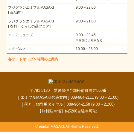
フジグランエミフルMASAKI
9:00～22:00
[ 食品館 ]
フジグランエミフルMASAKI
9:00～21:00
[ 衣料・くらしの品フロア ]
エミアミューズ
9:00～23:45
※店舗により異なる
エミグルメ
10:00～23:00
各ゲートオープン時間のご案内
〒791-3120 愛媛県伊予郡松前町筒井850番
[ エミフルMASAKI代表案内 ] 089-984-2111 (9:00～21:00)
[ 落とし物専用ダイヤル ] 089-984-2158 (9:00～21:00)
【無料駐車場】約5200台駐車可能
© emifull MASAKI. All Rights Reserved.