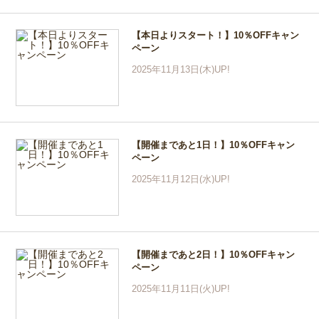
【本日よりスタート！】10％OFFキャン
ペーン
2025年11月13日(木)UP!
【開催まであと1日！】10％OFFキャン
ペーン
2025年11月12日(水)UP!
【開催まであと2日！】10％OFFキャン
ペーン
2025年11月11日(火)UP!