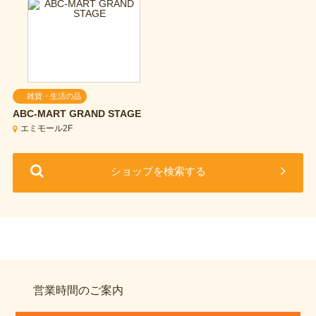
雑貨・生活の品
ABC-MART GRAND STAGE
エミモール2F
ショップを検索する
営業時間のご案内