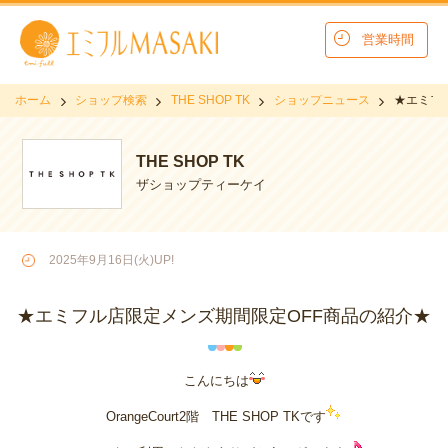
営業時間
ホーム
ショップ検索
THE SHOP TK
ショップニュース
★エミフ
THE SHOP TK
ザショップティーケイ
2025年9月16日(火)UP!
★エミフル店限定メンズ期間限定OFF商品の紹介★
こんにちは
OrangeCourt2階
THE SHOP
TKです