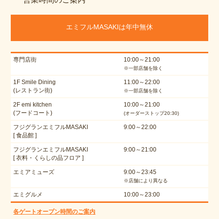
エミフルMASAKIは年中無休
専門店街
10:00～21:00
※一部店舗を除く
1F Smile Dining
11:00～22:00
(レストラン街)
※一部店舗を除く
2F emi kitchen
10:00～21:00
(フードコート)
(オーダーストップ20:30)
フジグランエミフルMASAKI
9:00～22:00
[ 食品館 ]
フジグランエミフルMASAKI
9:00～21:00
[ 衣料・くらしの品フロア ]
エミアミューズ
9:00～23:45
※店舗により異なる
エミグルメ
10:00～23:00
各ゲートオープン時間のご案内