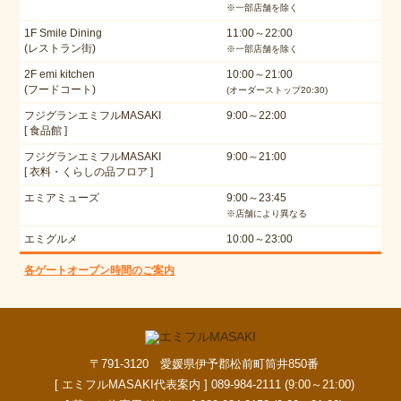
※一部店舗を除く
1F Smile Dining
11:00～22:00
(レストラン街)
※一部店舗を除く
2F emi kitchen
10:00～21:00
(フードコート)
(オーダーストップ20:30)
フジグランエミフルMASAKI
9:00～22:00
[ 食品館 ]
フジグランエミフルMASAKI
9:00～21:00
[ 衣料・くらしの品フロア ]
エミアミューズ
9:00～23:45
※店舗により異なる
エミグルメ
10:00～23:00
各ゲートオープン時間のご案内
〒791-3120 愛媛県伊予郡松前町筒井850番
[ エミフルMASAKI代表案内 ] 089-984-2111 (9:00～21:00)