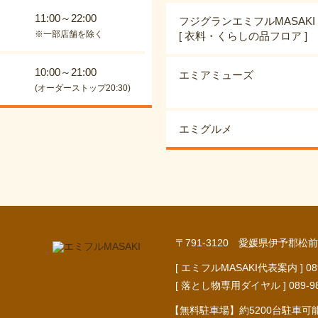
11:00～22:00
フジグランエミフルMASAKI
※一部店舗を除く
[ 衣料・くらしの品フロア ]
10:00～21:00
エミアミューズ
(オーダーストップ20:30)
エミグルメ
〒791-3120 愛媛県伊予郡松前
[ エミフルMASAKI代表案内 ] 089-9
[ 落とし物専用ダイヤル ] 089-984-
【無料駐車場】約5200台駐車可