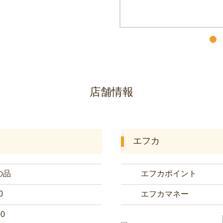
店舗情報
エフカ
の品
エフカポイント
0
エフカマネー
90