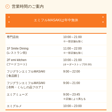
営業時間のご案内
エミフルMASAKIは年中無休
専門店街
10:00～21:00
※一部店舗を除く
1F Smile Dining
11:00～22:00
(レストラン街)
※一部店舗を除く
2F emi kitchen
10:00～21:00
(フードコート)
(オーダーストップ20:30)
フジグランエミフルMASAKI
9:00～22:00
[ 食品館 ]
フジグランエミフルMASAKI
9:00～21:00
[ 衣料・くらしの品フロア ]
エミアミューズ
9:00～23:45
※店舗により異なる
エミグルメ
10:00～23:00