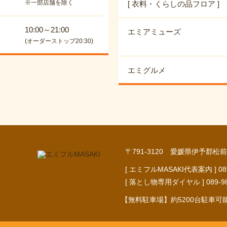
※一部店舗を除く
[ 衣料・くらしの品フロア ]
10:00～21:00
エミアミューズ
(オーダーストップ20:30)
エミグルメ
〒791-3120 愛媛県伊予郡松前
[ エミフルMASAKI代表案内 ] 089-9
[ 落とし物専用ダイヤル ] 089-984-
【無料駐車場】約5200台駐車可