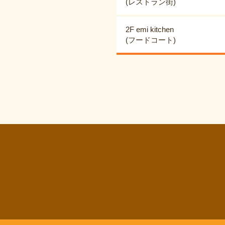
(レストラン街)
2F emi kitchen
(フードコート)