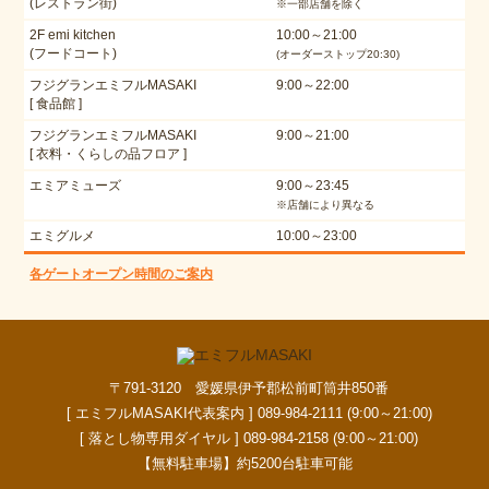
(レストラン街)
※一部店舗を除く
2F emi kitchen
10:00～21:00
(フードコート)
(オーダーストップ20:30)
フジグランエミフルMASAKI
9:00～22:00
[ 食品館 ]
フジグランエミフルMASAKI
9:00～21:00
[ 衣料・くらしの品フロア ]
エミアミューズ
9:00～23:45
※店舗により異なる
エミグルメ
10:00～23:00
各ゲートオープン時間のご案内
〒791-3120 愛媛県伊予郡松前町筒井850番
[ エミフルMASAKI代表案内 ] 089-984-2111 (9:00～21:00)
[ 落とし物専用ダイヤル ] 089-984-2158 (9:00～21:00)
【無料駐車場】約5200台駐車可能