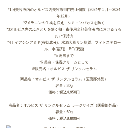
*1旧美容液内のオルビス内美容液部門売上個数（2024年１月～2024
年12月）
*2メラニンの生成を抑え、シミ・ソバカスを防ぐ
*3オルビス内のふきとりを除く朝・夜使用全顔美容液内におけるうる
おい保持力
*4ナイアシンアミド(有効成分)、水添大豆リン脂質、フィトステロー
ル、水(基剤)、BG(保湿)
*5 角層まで
*6 美白・保湿クリームとして
※販売名：オルビス ザ リンクルセラム
商品名：オルビス ザ リンクルセラム（医薬部外品）
容量：30g
価格：税込4,950円
商品名：オルビス ザ リンクルセラム ラージサイズ（医薬部外品）
容量：60g
価格：税込8,800円