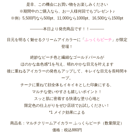
是非、この機会にお買い物をお楽しみください
※期間中のご購入なら、お一人様何回でもプレゼント♪
※例）5,500円なら500pt、11,000なら1000pt、16,500なら1500pt
-----------本日より発売商品です！！------------
目元を明るく魅せるクリームアイカラーに「
ふっくらピーチ
」が限定
登場！
絶妙なピーチ色と繊細なゴールドパールが
ほのかな血色感*1を与え、晴れやかな目元を叶えます
後に重ねるアイカラーの発色もアップして、キレイな目元を⾧時間キ
ープ。
チークに重ねて顔全体もイキイキとした印象にする、
マルチな使いやすさも嬉しいポイント！
スッと肌に密着する快適な塗り心地と
限定色の仕上がりをぜひ店頭でお試しください！
*1 メイク効果による
商品名：マルチクリームアイカラー ふっくらピーチ（数量限定）
価格：税込880円