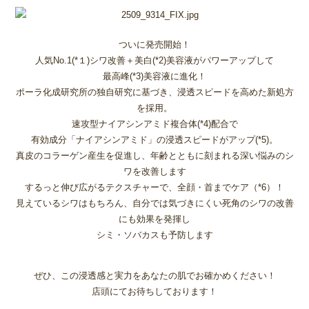
ついに発売開始！
人気No.1(*１)シワ改善＋美白(*2)美容液がパワーアップして
最高峰(*3)美容液に進化！
ポーラ化成研究所の独自研究に基づき、浸透スピードを高めた新処方
を採用。
速攻型ナイアシンアミド複合体(*4)配合で
有効成分「ナイアシンアミド」の浸透スピードがアップ(*5)。
真皮のコラーゲン産生を促進し、年齢とともに刻まれる深い悩みのシ
ワを改善します
するっと伸び広がるテクスチャーで、全顔・首までケア（*6）！
見えているシワはもちろん、自分では気づきにくい死角のシワの改善
にも効果を発揮し
シミ・ソバカスも予防します
ぜひ、この浸透感と実力をあなたの肌でお確かめください！
店頭にてお待ちしております！