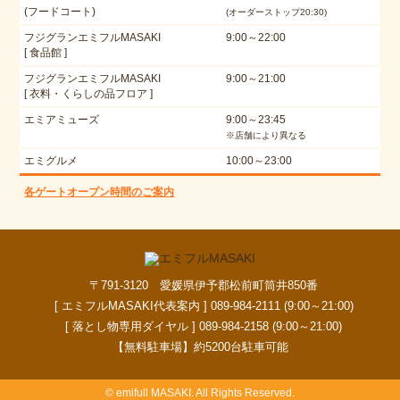
(フードコート)
(オーダーストップ20:30)
フジグランエミフルMASAKI
9:00～22:00
[ 食品館 ]
フジグランエミフルMASAKI
9:00～21:00
[ 衣料・くらしの品フロア ]
エミアミューズ
9:00～23:45
※店舗により異なる
エミグルメ
10:00～23:00
各ゲートオープン時間のご案内
〒791-3120 愛媛県伊予郡松前町筒井850番
[ エミフルMASAKI代表案内 ] 089-984-2111 (9:00～21:00)
[ 落とし物専用ダイヤル ] 089-984-2158 (9:00～21:00)
【無料駐車場】約5200台駐車可能
© emifull MASAKI. All Rights Reserved.