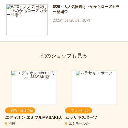
6/20～大人気日焼け止めからローズカラ
ー登場♡
2026年6月20日(土)UP!
他のショップも見る
雑貨・生活の品
ファッション
エディオン
エミフルMASAKI店
ムラサキスポーツ
別棟
エミモール2F