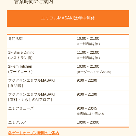
営業時間のご案内
エミフルMASAKIは年中無休
専門店街
10:00～21:00
※一部店舗を除く
1F Smile Dining
11:00～22:00
(レストラン街)
※一部店舗を除く
2F emi kitchen
10:00～21:00
(フードコート)
(オーダーストップ20:30)
フジグランエミフルMASAKI
9:00～22:00
[ 食品館 ]
フジグランエミフルMASAKI
9:00～21:00
[ 衣料・くらしの品フロア ]
エミアミューズ
9:00～23:45
※店舗により異なる
エミグルメ
10:00～23:00
各ゲートオープン時間のご案内