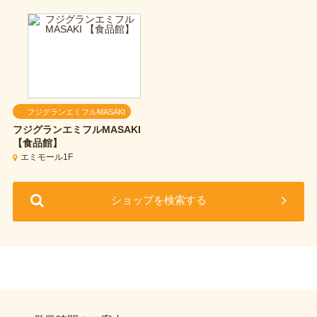
フジグランエミフルMASAKI
フジグランエミフルMASAKI
【食品館】
エミモール1F
ショップを検索する