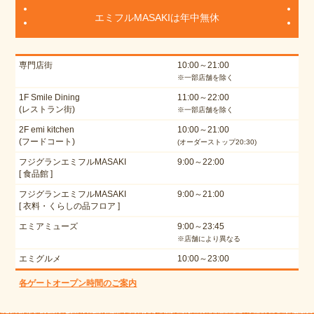
エミフルMASAKIは年中無休
専門店街
10:00～21:00
※一部店舗を除く
1F Smile Dining
11:00～22:00
(レストラン街)
※一部店舗を除く
2F emi kitchen
10:00～21:00
(フードコート)
(オーダーストップ20:30)
フジグランエミフルMASAKI
9:00～22:00
[ 食品館 ]
フジグランエミフルMASAKI
9:00～21:00
[ 衣料・くらしの品フロア ]
エミアミューズ
9:00～23:45
※店舗により異なる
エミグルメ
10:00～23:00
各ゲートオープン時間のご案内