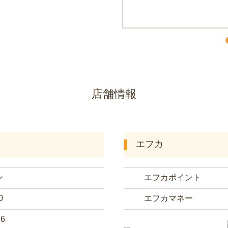
店舗情報
エフカ
ン
エフカポイント
0
エフカマネー
46