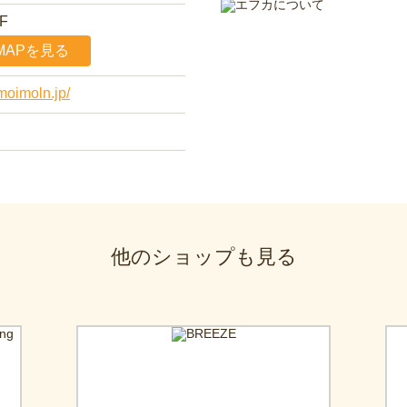
F
MAPを見る
moimoln.jp/
他のショップも見る