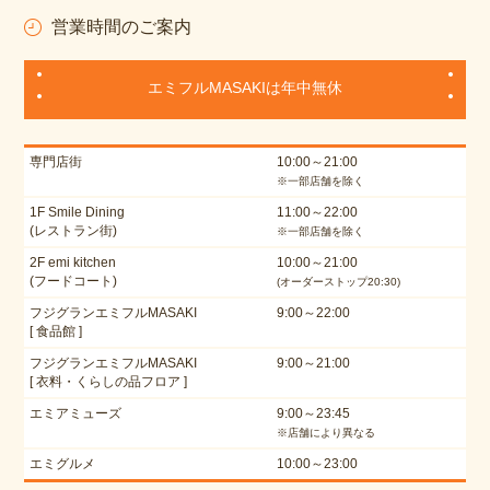
営業時間のご案内
エミフルMASAKIは年中無休
専門店街
10:00～21:00
※一部店舗を除く
1F Smile Dining
11:00～22:00
(レストラン街)
※一部店舗を除く
2F emi kitchen
10:00～21:00
(フードコート)
(オーダーストップ20:30)
フジグランエミフルMASAKI
9:00～22:00
[ 食品館 ]
フジグランエミフルMASAKI
9:00～21:00
[ 衣料・くらしの品フロア ]
エミアミューズ
9:00～23:45
※店舗により異なる
エミグルメ
10:00～23:00