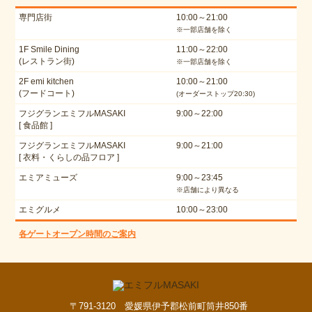
専門店街
10:00～21:00
※一部店舗を除く
1F Smile Dining
11:00～22:00
(レストラン街)
※一部店舗を除く
2F emi kitchen
10:00～21:00
(フードコート)
(オーダーストップ20:30)
フジグランエミフルMASAKI
9:00～22:00
[ 食品館 ]
フジグランエミフルMASAKI
9:00～21:00
[ 衣料・くらしの品フロア ]
エミアミューズ
9:00～23:45
※店舗により異なる
エミグルメ
10:00～23:00
各ゲートオープン時間のご案内
〒791-3120 愛媛県伊予郡松前町筒井850番