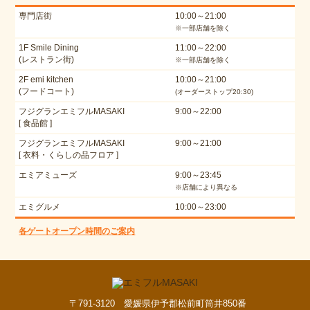
専門店街
10:00～21:00
※一部店舗を除く
1F Smile Dining
11:00～22:00
(レストラン街)
※一部店舗を除く
2F emi kitchen
10:00～21:00
(フードコート)
(オーダーストップ20:30)
フジグランエミフルMASAKI
9:00～22:00
[ 食品館 ]
フジグランエミフルMASAKI
9:00～21:00
[ 衣料・くらしの品フロア ]
エミアミューズ
9:00～23:45
※店舗により異なる
エミグルメ
10:00～23:00
各ゲートオープン時間のご案内
〒791-3120 愛媛県伊予郡松前町筒井850番