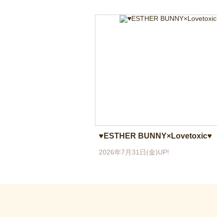
♥ESTHER BUNNY×Lovetoxic♥
2026年7月31日(金)UP!