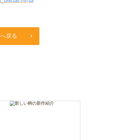
official/?hl=ja
ジへ戻る