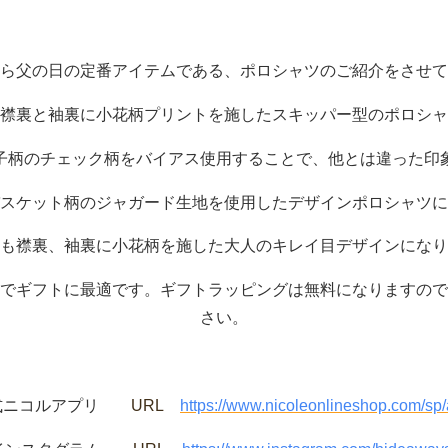
ら父の日の定番アイテムである、ポロシャツのご紹介をさせて
襟裏と袖裏に小花柄プリントを施したスキッパー型のポロシャ
子柄のチェック柄をバイアス使用することで、他とは違った印
スケット柄のジャガード生地を使用したデザインポロシャツに
も襟裏、袖裏に小花柄を施した大人のキレイ目デザインになり
でギフトに最適です。ギフトラッピングは無料になりますので
さい。
式ニコルアプリ
URL
https://www.nicoleonlineshop.com/sp/