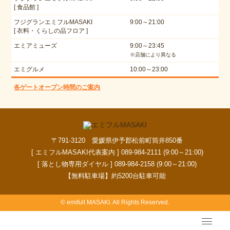
[ 食品館 ]
フジグランエミフルMASAKI
9:00～21:00
[ 衣料・くらしの品フロア ]
エミアミューズ
9:00～23:45
※店舗により異なる
エミグルメ
10:00～23:00
各ゲートオープン時間のご案内
〒791-3120 愛媛県伊予郡松前町筒井850番
[ エミフルMASAKI代表案内 ] 089-984-2111 (9:00～21:00)
[ 落とし物専用ダイヤル ] 089-984-2158 (9:00～21:00)
【無料駐車場】約5200台駐車可能
© emifull MASAKI. All Rights Reserved.