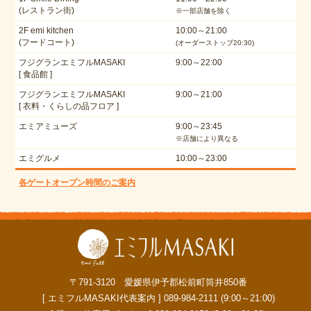
(レストラン街)
※一部店舗を除く
2F emi kitchen
10:00～21:00
(フードコート)
(オーダーストップ20:30)
フジグランエミフルMASAKI
9:00～22:00
[ 食品館 ]
フジグランエミフルMASAKI
9:00～21:00
[ 衣料・くらしの品フロア ]
エミアミューズ
9:00～23:45
※店舗により異なる
エミグルメ
10:00～23:00
各ゲートオープン時間のご案内
〒791-3120 愛媛県伊予郡松前町筒井850番
[ エミフルMASAKI代表案内 ] 089-984-2111 (9:00～21:00)