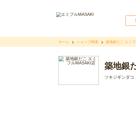
ホーム
ショップ検索
築地銀だこ エミフル
築地銀だ
ツキジギンダコ