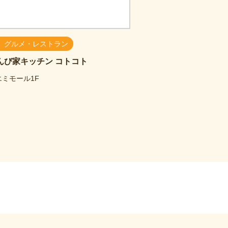
グルメ・レストラン
んび家キッチン コトコト
エミモール1F