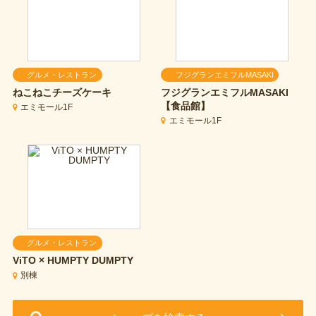
グルメ・レストラン
フジグランエミフルMASAKI
ねこねこチーズケーキ
フジグランエミフルMASAKI
【食品館】
エミモール1F
エミモール1F
グルメ・レストラン
ViTO × HUMPTY DUMPTY
別棟