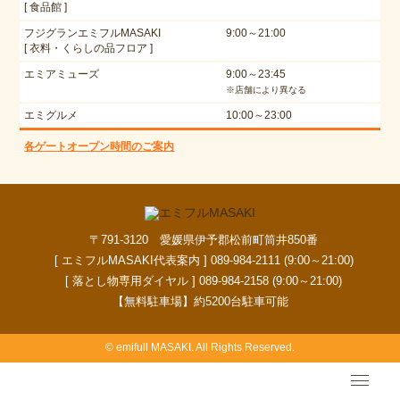
[ 食品館 ]
フジグランエミフルMASAKI
9:00～21:00
[ 衣料・くらしの品フロア ]
エミアミューズ
9:00～23:45
※店舗により異なる
エミグルメ
10:00～23:00
各ゲートオープン時間のご案内
〒791-3120 愛媛県伊予郡松前町筒井850番
[ エミフルMASAKI代表案内 ] 089-984-2111 (9:00～21:00)
[ 落とし物専用ダイヤル ] 089-984-2158 (9:00～21:00)
【無料駐車場】約5200台駐車可能
© emifull MASAKI. All Rights Reserved.