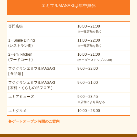
エミフルMASAKIは年中無休
専門店街
10:00～21:00
※一部店舗を除く
1F Smile Dining
11:00～22:00
(レストラン街)
※一部店舗を除く
2F emi kitchen
10:00～21:00
(フードコート)
(オーダーストップ20:30)
フジグランエミフルMASAKI
9:00～22:00
[ 食品館 ]
フジグランエミフルMASAKI
9:00～21:00
[ 衣料・くらしの品フロア ]
エミアミューズ
9:00～23:45
※店舗により異なる
エミグルメ
10:00～23:00
各ゲートオープン時間のご案内