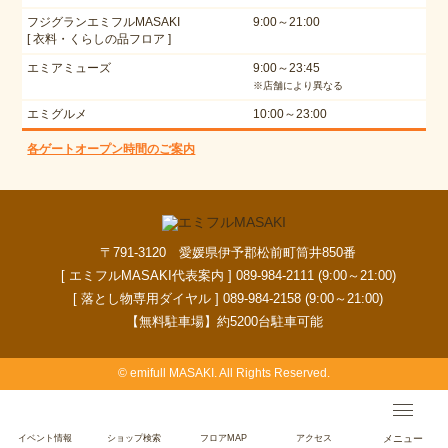
フジグランエミフルMASAKI
9:00～21:00
[ 衣料・くらしの品フロア ]
エミアミューズ
9:00～23:45
※店舗により異なる
エミグルメ
10:00～23:00
各ゲートオープン時間のご案内
〒791-3120 愛媛県伊予郡松前町筒井850番
[ エミフルMASAKI代表案内 ] 089-984-2111 (9:00～21:00)
[ 落とし物専用ダイヤル ] 089-984-2158 (9:00～21:00)
【無料駐車場】約5200台駐車可能
© emifull MASAKI. All Rights Reserved.
イベント情報
ショップ検索
フロアMAP
アクセス