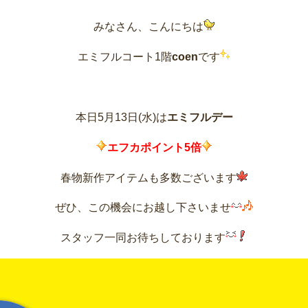
みなさん、こんにちは
エミフルコート1階
coen
です
本日5月13日(水)は
エミフルデー
エフカポイント5倍
春物新作アイテムも多数ございます
ぜひ、この機会にお越し下さいませ
スタッフ一同お待ちしております