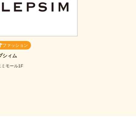
ファッション
プシィム
エミモール1F