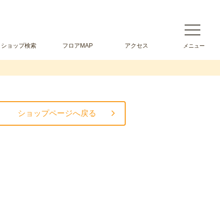
ショップ検索
フロアMAP
アクセス
ショップページへ戻る