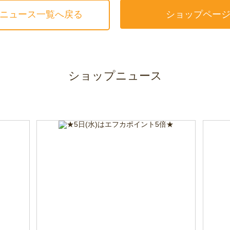
ニュース一覧へ戻る
ショップペー
ショップニュース