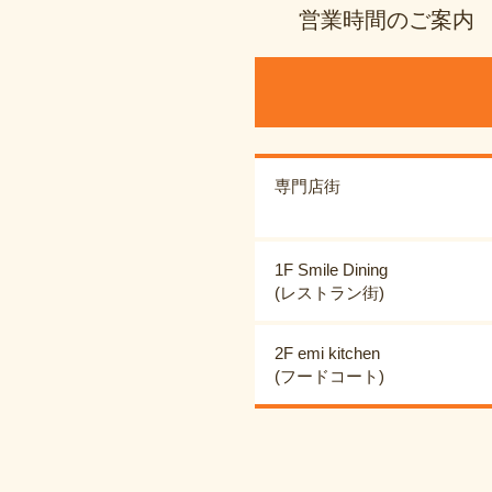
営業時間のご案内
専門店街
1F Smile Dining
(レストラン街)
2F emi kitchen
(フードコート)