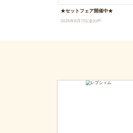
★セットフェア開催中★
2026年8月7日(金)UP!