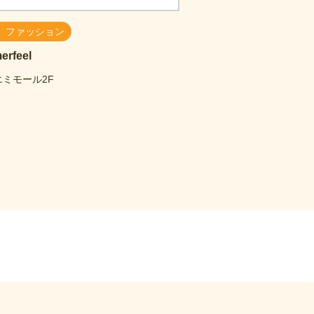
ファッション
erfeel
エミモール2F