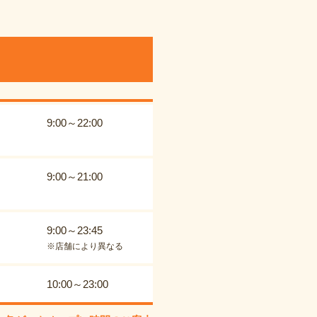
9:00～22:00
9:00～21:00
9:00～23:45
※店舗により異なる
10:00～23:00