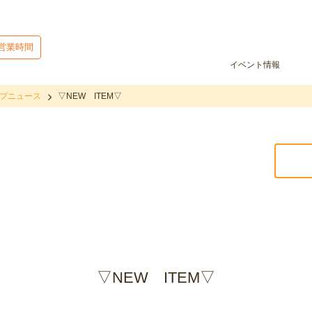
営業時間
イベント情報
プニュース
▽NEW ITEM▽
▽NEW ITEM▽