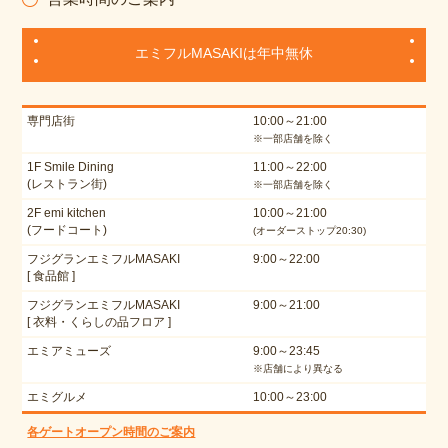
エミフルMASAKIは年中無休
専門店街
10:00～21:00
※一部店舗を除く
1F Smile Dining
11:00～22:00
(レストラン街)
※一部店舗を除く
2F emi kitchen
10:00～21:00
(フードコート)
(オーダーストップ20:30)
フジグランエミフルMASAKI
9:00～22:00
[ 食品館 ]
フジグランエミフルMASAKI
9:00～21:00
[ 衣料・くらしの品フロア ]
エミアミューズ
9:00～23:45
※店舗により異なる
エミグルメ
10:00～23:00
各ゲートオープン時間のご案内