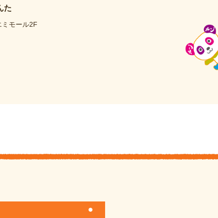
んた
エミモール2F