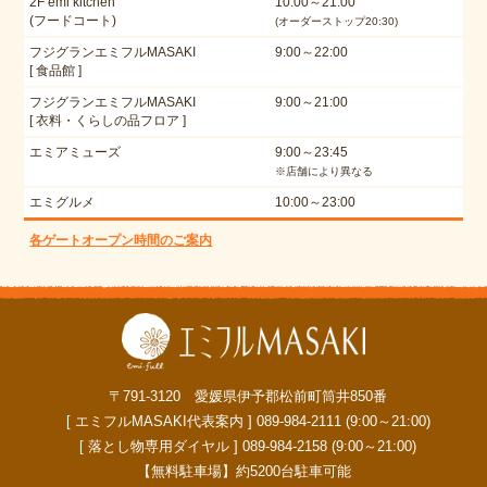
2F emi kitchen
10:00～21:00
(フードコート)
(オーダーストップ20:30)
フジグランエミフルMASAKI
9:00～22:00
[ 食品館 ]
フジグランエミフルMASAKI
9:00～21:00
[ 衣料・くらしの品フロア ]
エミアミューズ
9:00～23:45
※店舗により異なる
エミグルメ
10:00～23:00
各ゲートオープン時間のご案内
〒791-3120 愛媛県伊予郡松前町筒井850番
[ エミフルMASAKI代表案内 ] 089-984-2111 (9:00～21:00)
[ 落とし物専用ダイヤル ] 089-984-2158 (9:00～21:00)
【無料駐車場】約5200台駐車可能