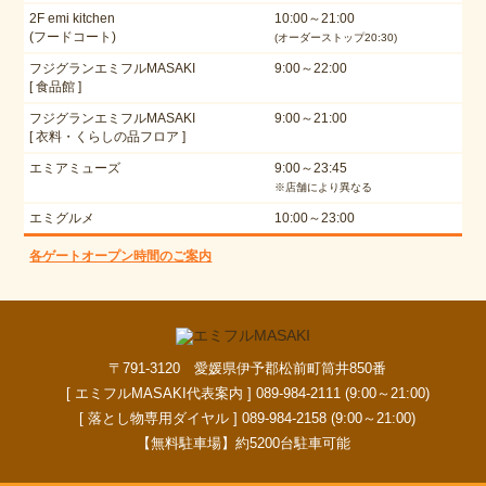
2F emi kitchen
10:00～21:00
(フードコート)
(オーダーストップ20:30)
フジグランエミフルMASAKI
9:00～22:00
[ 食品館 ]
フジグランエミフルMASAKI
9:00～21:00
[ 衣料・くらしの品フロア ]
エミアミューズ
9:00～23:45
※店舗により異なる
エミグルメ
10:00～23:00
各ゲートオープン時間のご案内
〒791-3120 愛媛県伊予郡松前町筒井850番
[ エミフルMASAKI代表案内 ] 089-984-2111 (9:00～21:00)
[ 落とし物専用ダイヤル ] 089-984-2158 (9:00～21:00)
【無料駐車場】約5200台駐車可能