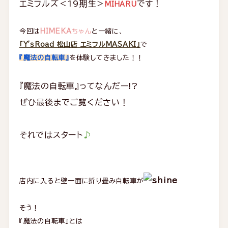
エミフルズ＜19期生＞
です！
MIHARU
今回は
HIMEKA
ちゃん
と一緒に、
「Y'sRoad 松山店 エミフルMASAKI」
で
『魔法の自転車』
を体験してきました！！
『魔法の自転車』ってなんだー!?
ぜひ最後までご覧ください！
それではスタート
♪
店内に入ると壁一面に折り畳み自転車が
そう！
『魔法の自転車』とは