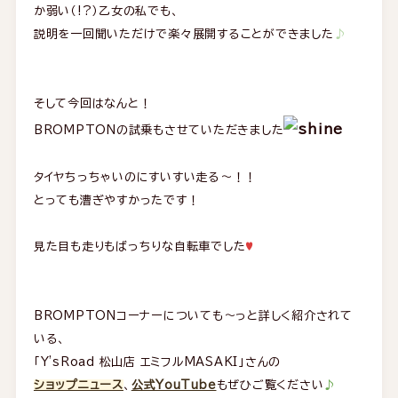
か弱い（!?）乙女の私でも、
説明を一回聞いただけで楽々展開することができました
♪
そして今回はなんと！
BROMPTONの試乗もさせていただきました
タイヤちっちゃいのにすいすい走る～！！
とっても漕ぎやすかったです！
見た目も走りもばっちりな自転車でした
♥
BROMPTONコーナーについても～っと詳しく紹介されて
いる、
「Y'sRoad 松山店 エミフルMASAKI」さんの
ショップニュース
、
公式YouTube
もぜひご覧ください
♪