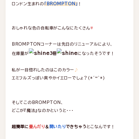
ロンドン生まれの
「BROMPTON」
！
おしゃれな色の自転車がこんなにたくさん
♥
BROMPTONコーナーは先日のリニューアルにより、
在庫量が
3倍
になったそうです！
私が一目惚れしたのはこのカラー
♪
エミフルズっぽい爽やかイエローでしょ？(*´꒳`*)
そしてこのBROMPTON、
どこが『魔法』なのかというと・・・
超簡単に
畳んだり
＆
開いたり
できちゃう
とこなんです！