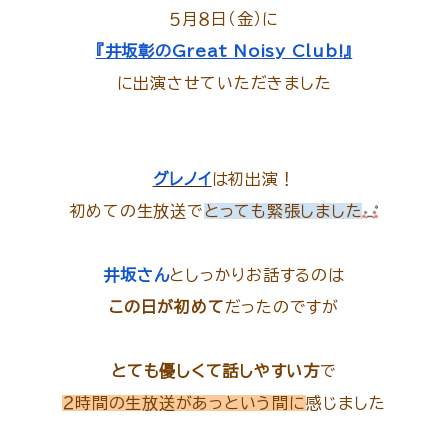
５月８日（金）に
『井坂彰のGreat Noisy Club!』
に出演させていただきました
グレノイ
は初出演！
初めての生放送で
とっても緊張しました
井坂さん
としっかりお話するのは
この日が初めて
だったのですが
とても優しくて話しやすい方
で
２時間の生放送があっという間に
感じました