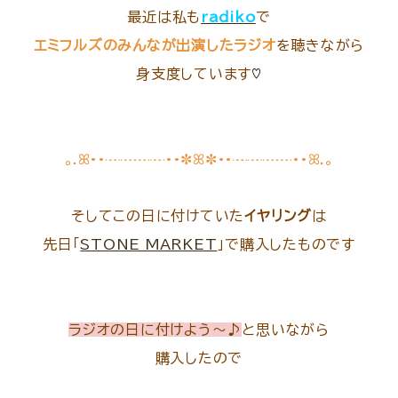
最近は私も
radiko
で
エミフルズのみんなが出演したラジオ
を聴きながら
身支度しています
♡
｡.ꕤ••┈┈┈┈••✼ꕤ✼••┈┈┈┈••ꕤ.｡
そしてこの日に付けていた
イヤリング
は
先日「
STONE MARKET
」で購入したものです
ラジオの日に付けよう～♪
と思いながら
購入したので