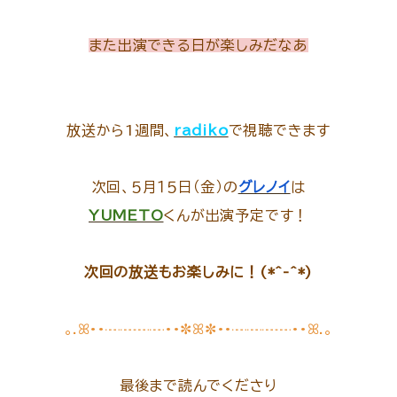
また出演できる日が楽しみだなあ
放送から1週間、
radiko
で視聴できます
次回、５月１５日（金）の
グレノイ
は
YUMETO
くんが出演予定です！
次回の放送もお楽しみに！(*^-^*)
｡.ꕤ••┈┈┈┈••✼ꕤ✼••┈┈┈┈••ꕤ.｡
最後まで読んでくださり