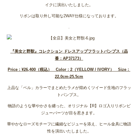
イクに演出いたしました。
リボンは取り外し可能な2WAY仕様になっております。
.
『美女と野獣』コレクション
ドレスアップフラットパンプス（品
番：AP37173
）
Price
：¥26,400
（税込） Color
：2
（YELLOW / IVORY
） Size
：
22.0cm-25.5cm
上品な「ベル」カラーでまとめたラメが煌めくツイード生地のフラッ
トパンプス。
物語のような華やかさを纏った、オリジナル【R】ロゴ入りリボンビ
ジューパーツが目を惹きます。
華やかなローズモチーフに繊細なビジューを添え、ヒール金具に物語
性を演出いたしました。