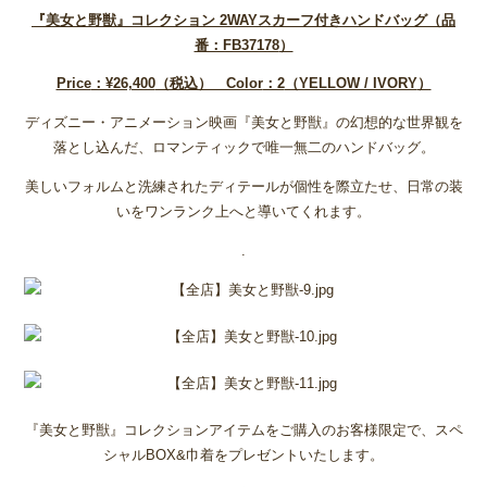
『美女と野獣』コレクション 2WAY
スカーフ付きハンドバッグ（品
番：FB37178
）
Price
：¥26,400
（税込） Color
：2
（YELLOW / IVORY
）
ディズニー・アニメーション映画『美女と野獣』の幻想的な世界観を
落とし込んだ、ロマンティックで唯一無二のハンドバッグ。
美しいフォルムと洗練されたディテールが個性を際立たせ、日常の装
いをワンランク上へと導いてくれます。
.
『美女と野獣』コレクションアイテムをご購入のお客様限定で、スペ
シャルBOX&巾着をプレゼントいたします。