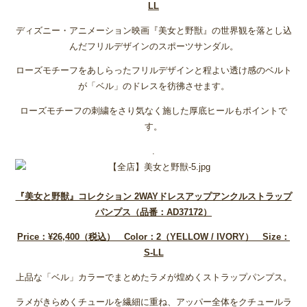
LL
ディズニー・アニメーション映画『美女と野獣』の世界観を落とし込
んだフリルデザインのスポーツサンダル。
ローズモチーフをあしらったフリルデザインと程よい透け感のベルト
が「ベル」のドレスを彷彿させます。
ローズモチーフの刺繍をさり気なく施した厚底ヒールもポイントで
す。
.
『美女と野獣』コレクション 2WAY
ドレスアップアンクルストラップ
パンプス（品番：AD37172
）
Price
：¥26,400
（税込） Color
：2
（YELLOW / IVORY
） Size
：
S-LL
上品な「ベル」カラーでまとめたラメが煌めくストラップパンプス。
ラメがきらめくチュールを繊細に重ね、アッパー全体をクチュールラ